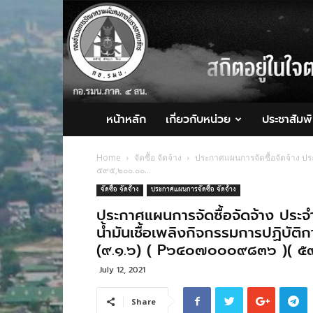
กอ.รมน.ภาค
4
สน.
หน้าหลัก
เกี่ยวกับหน่วย
ประชาสัมพั
Home
จัดซื้อ จัดจ้าง
ประกาศแผนการจัดซื้อจัดจ้าง ปร
๕๙๕,๒๐๐.๐๐...
จัดซื้อ จัดจ้าง
ประกาศแผนการจัดซื้อ จัดจ้าง
ประกาศแผนการจัดซื้อจัดจ้าง ประ
น้ำมันเชื้อเพลิงกิจกรรมการปฏิบัต
(๙.๑.๖) ( P๖๔๐๗๐๐๐๙๘๓๖ )( ๕
July 12, 2021
Share