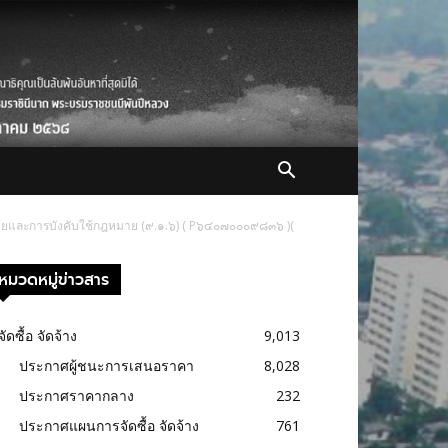
ฝ่ายและการบังคับใช้กฎหมาย (๙.๑.๖) ( P๖๔๐๗๐๐๐๙๘๓๖ )(
หมวดหมู่ข่าวสาร
จัดซื้อ จัดจ้าง
9,013
ประกาศผู้ชนะการเสนอราคา
8,028
ประกาศราคากลาง
232
ประกาศแผนการจัดซื้อ จัดจ้าง
761