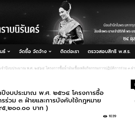
นธ์
จัดซื้อ จัดจ้าง
ติดต่อเรา
ตรวจสอบสิทธิ พ.ส.ร.
ะจำปีงบประมาณ พ.ศ. ๒๕๖๔ โครงการซื้อน้ำมันเชื้อเพลิงกิจกรรมการปฏิบัติการร่วม ๓ 
จำปีงบประมาณ พ.ศ. ๒๕๖๔ โครงการซื้อ
ิการร่วม ๓ ฝ่ายและการบังคับใช้กฎหมาย
๙๕,๒๐๐.๐๐ บาท )
1039