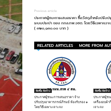
Previous article
ประกาศผู้ชนะการเสนอราคา ซื้อวัสดุสำหรับปรับปร
ระบบประปา ของ กกล.ทพ.จชต. โดยวิธีเฉพาะเจาะ
( ๓๒๐,๑๓๐.๐๐ บาท )
RELATED ARTICLES
MORE FROM AU
จัดซื้อ จัดจ้าง
จัดซื้อ จัดจ้าง
ประกาศผู้ชนะการเสนอราคา จ้าง
ประกาศผู้ช
ปรับปรุงอาคารภรณ์ภิรมย์ ห้องรับรอง ๑
เครื่องอบผ้าก
โดยวิธีเฉพาะเจาะจง
เจาะจง