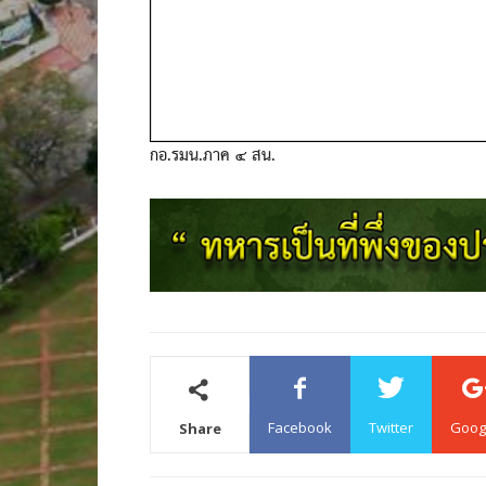
กอ.รมน.ภาค ๔ สน.
Facebook
Twitter
Goog
Share