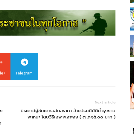
le+
Telegram
Next article
ัย
ประกาศผู้ชนะการเสนอราคา จ้างปรนนิบัติบำรุงยาน
พาหนะ โดยวิธีเฉพาะเจาะจง ( ๗,๓๑๕.๐๐ บาท )
ค