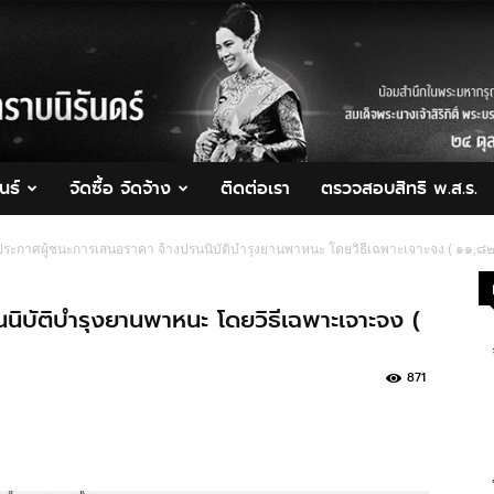
นธ์
จัดซื้อ จัดจ้าง
ติดต่อเรา
ตรวจสอบสิทธิ พ.ส.ร.
ประกาศผู้ชนะการเสนอราคา จ้างปรนนิบัติบำรุงยานพาหนะ โดยวิธีเฉพาะเจาะจง ( ๑๑,๘๒
นิบัติบำรุงยานพาหนะ โดยวิธีเฉพาะเจาะจง (
871