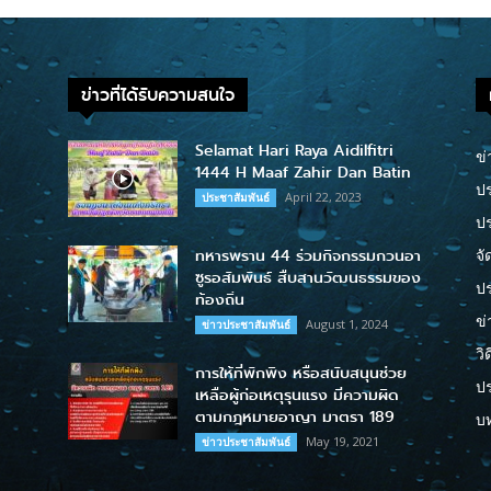
ข่าวที่ได้รับความสนใจ
Selamat Hari Raya Aidilfitri
ข่
1444 H Maaf Zahir Dan Batin
ปร
April 22, 2023
ประชาสัมพันธ์
ป
ทหารพราน 44 ร่วมกิจกรรมกวนอา
จั
ซูรอสัมพันธ์ สืบสานวัฒนธรรมของ
ปร
ท้องถิ่น
ข่
August 1, 2024
ข่าวประชาสัมพันธ์
วิ
การให้ที่พักพิง หรือสนับสนุนช่วย
ป
เหลือผู้ก่อเหตุรุนแรง มีความผิด
ตามกฎหมายอาญา มาตรา 189
บ
May 19, 2021
ข่าวประชาสัมพันธ์