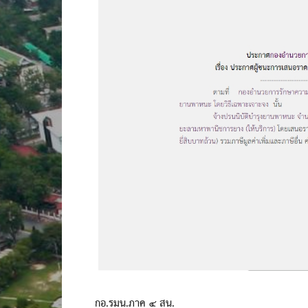
กอ.รมน.ภาค ๔ สน.