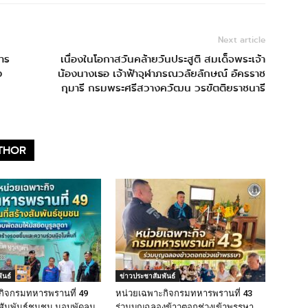
Next article
การ
เนื่องในโอกาสวันคล้ายวันประสูติ สมเด็จพระเจ้า
ง
น้องนางเธอ เจ้าฟ้าจุฬาภรณวลัยลักษณ์ อัครราช
กุมารี กรมพระศรีสวางควัฒน วรขัตติยราชนารี
THOR
ันธ์
ข่าวประชาสัมพันธ์
กิจกรมทหารพรานที่ 49
หน่วยเฉพาะกิจกรมทหารพรานที่ 43
างสัมพันธ์ชุมชน มอบพัดลม
ร่วมบุญฉลองข้าวตอกช่วงเข้าพรรษา