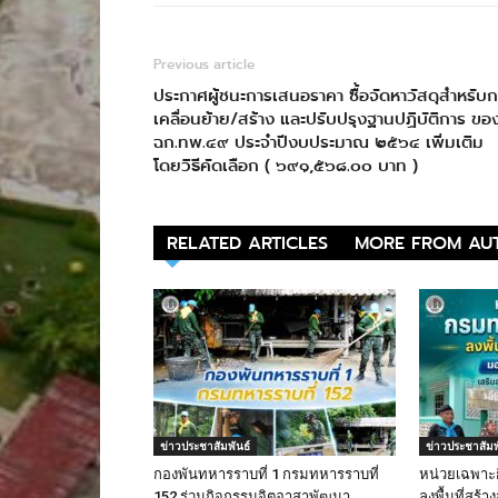
Previous article
ประกาศผู้ชนะการเสนอราคา ซื้อจัดหาวัสดุสำหรับ
เคลื่อนย้าย/สร้าง และปรับปรุงฐานปฏิบัติการ ขอ
ฉก.ทพ.๔๙ ประจำปีงบประมาณ ๒๕๖๔ เพิ่มเติม
โดยวิธีคัดเลือก ( ๖๙๑,๕๖๘.๐๐ บาท )
RELATED ARTICLES
MORE FROM AU
ข่าวประชาสัมพันธ์
ข่าวประชาสัมพ
กองพันทหารราบที่ 1 กรมทหารราบที่
หน่วยเฉพาะ
152 ร่วมกิจกรรมจิตอาสาพัฒนา
ลงพื้นที่สร้