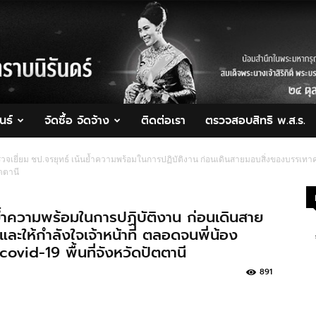
นธ์
จัดซื้อ จัดจ้าง
ติดต่อเรา
ตรวจสอบสิทธิ พ.ส.ร.
วจเยี่ยม ชป.จรยุทธ์ เน้นย้ำความพร้อมในการปฏิบัติงาน ก่อนเดินสายมอบสิ่งของบรรเทาคว
ัตตานี
ย้ำความพร้อมในการปฏิบัติงาน ก่อนเดินสาย
ะให้กำลังใจเจ้าหน้าที่ ตลอดจนพี่น้อง
ovid-19 พื้นที่จังหวัดปัตตานี
891