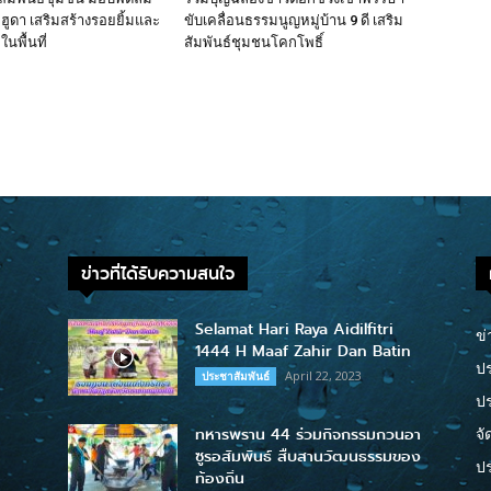
ูลฮูดา เสริมสร้างรอยยิ้มและ
ขับเคลื่อนธรรมนูญหมู่บ้าน 9 ดี เสริม
นพื้นที่
สัมพันธ์ชุมชนโคกโพธิ์
ข่าวที่ได้รับความสนใจ
Selamat Hari Raya Aidilfitri
ข่
1444 H Maaf Zahir Dan Batin
ปร
April 22, 2023
ประชาสัมพันธ์
ป
ทหารพราน 44 ร่วมกิจกรรมกวนอา
จั
ซูรอสัมพันธ์ สืบสานวัฒนธรรมของ
ปร
ท้องถิ่น