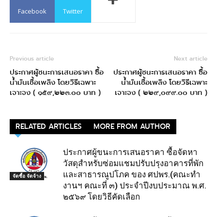
Facebook
Twitter
Previous article
Next article
ประกาศผู้ชนะการเสนอราคา ซื้อ
ประกาศผู้ชนะการเสนอราคา ซื้อ
น้ำมันเชื้อเพลิง โดยวิธีเฉพาะ
น้ำมันเชื้อเพลิง โดยวิธีเฉพาะ
เจาะจง ( ๑๕๙,๒๒๓.๐๐ บาท )
เจาะจง ( ๒๒๙,๐๙๙.๐๐ บาท )
RELATED ARTICLES
MORE FROM AUTHOR
ประกาศผู้ขนะการเสนอราคา ซื้อจัดหา
วัสดุสำหรับซ่อมแชมปรับปรุงอาคารที่พัก
และสาธารณูปโภค ของ ศปพร.(คณะทำ
จัดซื้อ จัดจ้าง
งานฯ คณะที่ ๓) ประจำปีงบประมาณ พ.ศ.
๒๕๖๙ โดยวิธีคัดเลือก