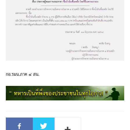
กอ.รมน.ภาค ๔ สน.