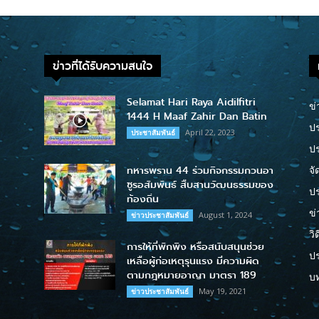
ข่าวที่ได้รับความสนใจ
Selamat Hari Raya Aidilfitri
ข่
1444 H Maaf Zahir Dan Batin
ปร
April 22, 2023
ประชาสัมพันธ์
ป
ทหารพราน 44 ร่วมกิจกรรมกวนอา
จั
ซูรอสัมพันธ์ สืบสานวัฒนธรรมของ
ปร
ท้องถิ่น
ข่
August 1, 2024
ข่าวประชาสัมพันธ์
วิ
การให้ที่พักพิง หรือสนับสนุนช่วย
ป
เหลือผู้ก่อเหตุรุนแรง มีความผิด
ตามกฎหมายอาญา มาตรา 189
บ
May 19, 2021
ข่าวประชาสัมพันธ์