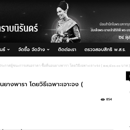
นธ์
จัดซื้อ จัดจ้าง
ติดต่อเรา
ตรวจสอบสิทธิ พ.ส.ร.
ประกาศผู้ชนะการเสนอราคา ซื้อที่นอนยางพารา โดยวิธีเฉพาะเจาะจง ( ๑๗,๔๐๐.๐๐ บาท )
อนยางพารา โดยวิธีเฉพาะเจาะจง (
854