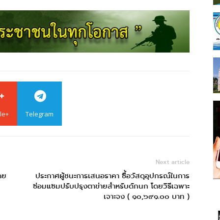
le+
Telegram
Next article
ดย
ประกาศผู้ชนะการเสนอราคา ซื้อวัสดุอุปกรณ์ในการ
ซ่อมแซมปรับปรุงตาข่ายสำหรับดักนก โดยวิธีเฉพาะ
เจาะจง ( ๑๐,๖๙๑.๐๐ บาท )