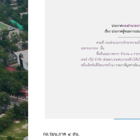
กอ.รมน.ภาค ๔ สน.