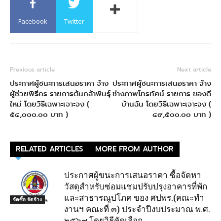
Facebook
Twitter
Previous article
Next article
ประกาศผู้ชนะการเสนอราคา จ้าง
ประกาศผู้ชนะการเสนอราคา จ้าง
ผู้ช่วยพิธีกร รายการต้นกล้าพันธุ์
ช่างภาพโทรทัศน์ รายการ ของดี
ใหม่ โดยวิธีเฉพาะเจาะจง (
บ้านฉัน โดยวิธีเฉพาะเจาะจง (
๕๔,๐๐๐.๐๐ บาท )
๔๙,๕๐๐.๐๐ บาท )
RELATED ARTICLES
MORE FROM AUTHOR
ประกาศผู้ขนะการเสนอราคา ซื้อจัดหา
วัสดุสำหรับซ่อมแชมปรับปรุงอาคารที่พัก
และสาธารณูปโภค ของ ศปพร.(คณะทำ
จัดซื้อ จัดจ้าง
งานฯ คณะที่ ๓) ประจำปีงบประมาณ พ.ศ.
๒๕๖๙ โดยวิธีคัดเลือก