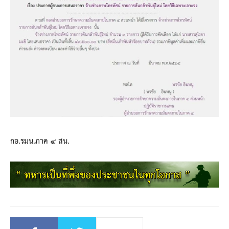
กอ.รมน.ภาค ๔ สน.