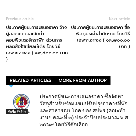
Previous article
Next article
ประกาศผู้ชนะการเสนอราคา จ้าง
ประกาศผู้ชนะการเสนอราคา ซื้อ
ผู้ออกแบบและจัดทำ
พัสดุประจำสำนักงาน โดยวิธี
คอมพิวเตอร์กราฟิก ส่วนการ
เฉพาะเจาะจง ( ๑๓,๗๐๐.๐๐
ผลิตสื่อโซเชียลมีเดีย โดยวิธี
บาท )
เฉพาะเจาะจง ( ๔๙,๕๐๐.๐๐ บาท
)
RELATED ARTICLES
MORE FROM AUTHOR
ประกาศผู้ขนะการเสนอราคา ซื้อจัดหา
วัสดุสำหรับซ่อมแชมปรับปรุงอาคารที่พัก
และสาธารณูปโภค ของ ศปพร.(คณะทำ
จัดซื้อ จัดจ้าง
งานฯ คณะที่ ๓) ประจำปีงบประมาณ พ.ศ.
๒๕๖๙ โดยวิธีคัดเลือก