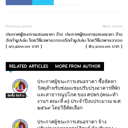
Previous article
Next article
ประกาศผู้ชนะการเสนอราคา จ้าง
ประกาศผู้ชนะการเสนอราคา จ้าง
จัดทำรูปเล่ม โดยวิธีเฉพาะเจาะจง
จัดทำรูปเล่ม โดยวิธีเฉพาะเจาะจง
( ๑๖,๘๐๐.๐๐ บาท )
( ๕๐,๔๐๐.๐๐ บาท )
RELATED ARTICLES
MORE FROM AUTHOR
ประกาศผู้ขนะการเสนอราคา ซื้อจัดหา
วัสดุสำหรับซ่อมแชมปรับปรุงอาคารที่พัก
และสาธารณูปโภค ของ ศปพร.(คณะทำ
จัดซื้อ จัดจ้าง
งานฯ คณะที่ ๓) ประจำปีงบประมาณ พ.ศ.
๒๕๖๙ โดยวิธีคัดเลือก
ประกาศผู้ชนะการเสนอราคา จ้าง