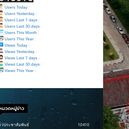
Users Today :
Users Yesterday :
Users Last 7 days :
Users Last 30 days :
Users This Month :
Users This Year :
Views Today :
Views Yesterday :
Views Last 7 days :
Views Last 30 days :
Views This Year :
หมวดหมู่ข่าว
าวประชาสัมพันธ์
10410