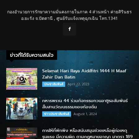
กองอำนวยการรักษาความมั่นคงภายในภาค 4 ส่วนหน้า ค่ายสิรินธร
อ.ยะรัง จ.ปัตตานี , ศูนย์รับแจ้งเหตุฉุกเฉิน โทร.1341
ข่าวที่ได้รับความสนใจ
Selamat Hari Raya Aidilfitri 1444 H Maaf
Zahir Dan Batin
April 22, 2023
ประชาสัมพันธ์
ทหารพราน 44 ร่วมกิจกรรมกวนอาซูรอสัมพันธ์
สืบสานวัฒนธรรมของท้องถิ่น
August 1, 2024
ข่าวประชาสัมพันธ์
การให้ที่พักพิง หรือสนับสนุนช่วยเหลือผู้ก่อเหตุ
รุนแรง มีความผิด ตามกฎหมายอาญา มาตรา 189