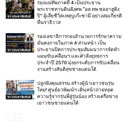
รองแม่ทัพภาคที่ 4 เป็นประธาน
พระราชทานดินฝังศพ “อส.ทพ.ซอลาฮูดิง
ปิ” ผู้เสียชีวิตเหตุบูเก๊ะซามี อย่างสมเกียรติ
ข่าวประชาสัมพันธ์
ที่นราธิวาส
รองเลขาธิการกองอำนวยการรักษาความ
มั่นคงภายในภาค 4 ส่วนหน้า เป็น
ประธานปิดการประชุมสัมมนาการจัดทำ
ข่าวประชาสัมพันธ์
แผนขับเคลื่อนฯ และคำสั่งยุทธการ
ประจำปี 2570 มุ่งยกระดับการขับเคลื่อน
งานสร้างสันติสุขชายแดนใต้
ปลูกฝังคุณธรรม สร้างผู้นำเยาวชนรุ่น
ใหม่! ศูนย์ยวพัฒน์ฯ เดินหน้าถ่ายทอด
ความรู้จากรุ่นพี่สู่รุ่นน้อง สร้างเครือข่าย
ข่าวประชาสัมพันธ์
เยาวชนชายแดนใต้