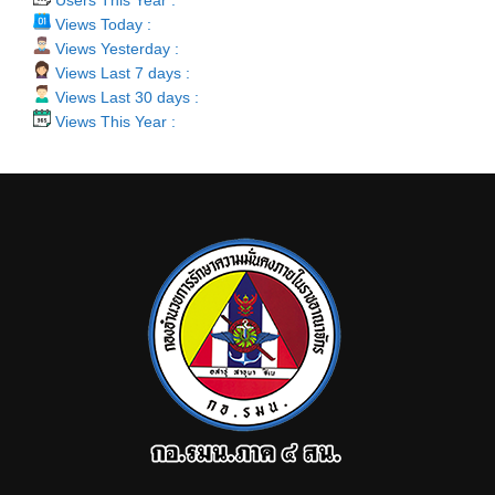
Users This Year :
Views Today :
Views Yesterday :
Views Last 7 days :
Views Last 30 days :
Views This Year :