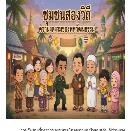
ร่วมรับชมเรื่องราวของชุมชนไทยพุทธและไทยมุสลิม ที่ร่วมแรง