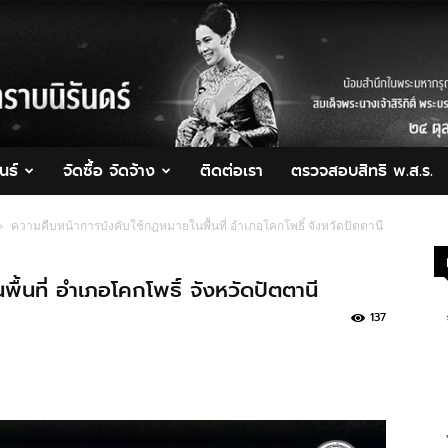
นธ์
จัดซื้อ จัดจ้าง
ติดต่อเรา
ตรวจสอบสิทธิ พ.ส.ร.
ความคืบหน้าการบังคับใช้กฎหมายในพื้นที่ อำเภอโคกโพธิ์ จังหวัดปัตตานี
้นที่ อำเภอโคกโพธิ์ จังหวัดปัตตานี
137