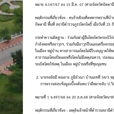
หมาย จ.147/67 ลง 15 มี.ค. 67 (ศาลจังหวัดปัตตานี
พฤติกรรมที่เกี่ยวข้อง : คนร้ายยิงอดีตทหารพรานที่บ้า
ปัตตานี พื้นที่ สถานีตำรวจภูธรโคกโพธิ์ เมื่อวันที่ 2
กระทำความผิดฐาน : ร่วมกันฆ่าผู้อื่นโดยไตร่ตรองไว้ก
กำลังพลหรืออาวุธฯ, ร่วมกันมีอาวุธปืนและเครื่องก
ในเมือง หมู่บ้าน ทางสาธารณะโดยไม่มีใบอนุญาตให้พก
สาธารณะโดยเปิดเผยหรือโดยไม่มีเหตุสมควร, ปลอมและใช
ระเบิดโดยใช่เหตุ ในเมือง หมู่บ้านหรือที่ชุมนุมชน
นายรออัสมี ดอเลาะ ภูมิลำเนา บ้านเลขที่ 34/3 หม
การตรวจสอบข้อมูลเบื้องต้นพบว่ามีหมายจับ ป.วิ
หมายที่ 1 จ.497/68 ลง 20 ส.ค.68 (ศาลจังหวัดนาทว
พฤติกรรมที่เกี่ยวข้อง : เหตุยิงเจ้าหน้าที่ตำรวจสถา