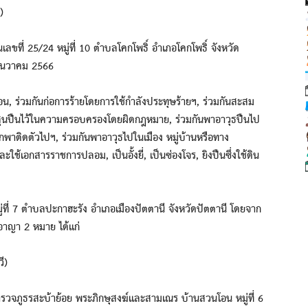
)
นเลขที่ 25/24 หมู่ที่ 10 ตำบลโคกโพธิ์ อำเภอโคกโพธิ์ จังหวัด
5 ธันวาคม 2566
่อน, ร่วมกันก่อการร้ายโดยการใช้กำลังประทุษร้ายฯ, ร่วมกันสะสม
ระสุนปืนไว้ในความครอบครองโดยผิดกฎหมาย, ร่วมกันพาอาวุธปืนไป
พาติดตัวไปฯ, ร่วมกันพาอาวุธไปในเมือง หมู่บ้านหรือทาง
้เอกสารราชการปลอม, เป็นอั้งยี่, เป็นซ่องโจร, ยิงปืนซึ่งใช้ดิน
ู่ที่ 7 ตำบลปะกาฮะรัง อำเภอเมืองปัตตานี จังหวัดปัตตานี โดยจาก
อาญา 2 หมาย ได้แก่
ี)
นีตำรวจภูธรสะบ้าย้อย พระภิกษุสงฆ์และสามเณร บ้านสวนโอน หมู่ที่ 6