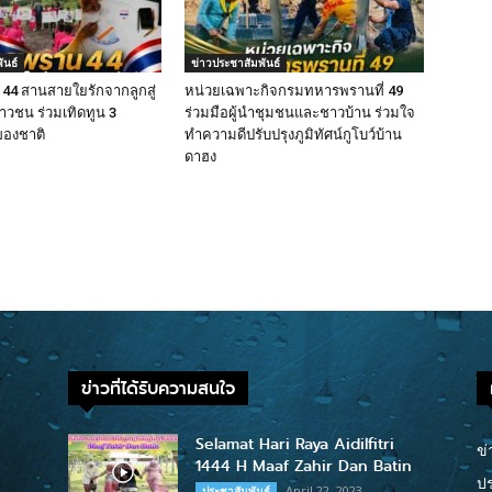
ันธ์
ข่าวประชาสัมพันธ์
4 สานสายใยรักจากลูกสู่
หน่วยเฉพาะกิจกรมทหารพรานที่ 49
ยาวชน ร่วมเทิดทูน 3
ร่วมมือผู้นำชุมชนและชาวบ้าน ร่วมใจ
ของชาติ
ทำความดีปรับปรุงภูมิทัศน์กูโบว์บ้าน
ดาฮง
ข่าวที่ได้รับความสนใจ
Selamat Hari Raya Aidilfitri
ข่
1444 H Maaf Zahir Dan Batin
ปร
April 22, 2023
ประชาสัมพันธ์