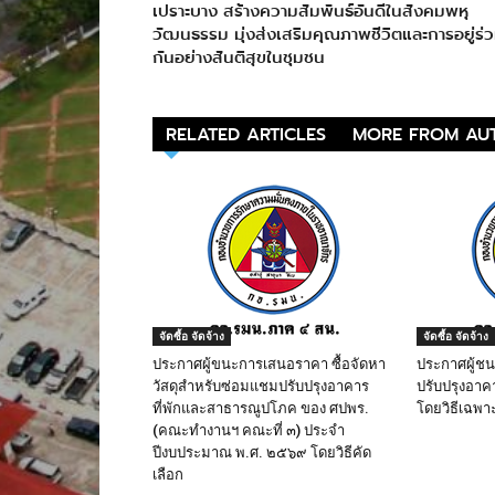
เปราะบาง สร้างความสัมพันธ์อันดีในสังคมพหุ
วัฒนธรรม มุ่งส่งเสริมคุณภาพชีวิตและการอยู่ร่
กันอย่างสันติสุขในชุมชน
RELATED ARTICLES
MORE FROM AU
จัดซื้อ จัดจ้าง
จัดซื้อ จัดจ้าง
ประกาศผู้ขนะการเสนอราคา ซื้อจัดหา
ประกาศผู้ช
วัสดุสำหรับซ่อมแชมปรับปรุงอาคาร
ปรับปรุงอาค
ที่พักและสาธารณูปโภค ของ ศปพร.
โดยวิธีเฉพา
(คณะทำงานฯ คณะที่ ๓) ประจำ
ปีงบประมาณ พ.ศ. ๒๕๖๙ โดยวิธีคัด
เลือก