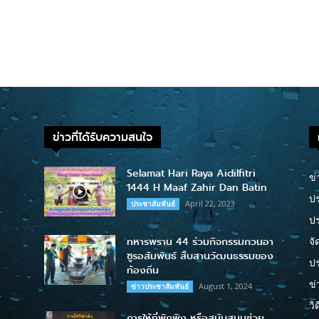
ข่าวที่ได้รับความสนใจ
Selamat Hari Raya Aidilfitri
ข่
1444 H Maaf Zahir Dan Batin
ปร
April 22, 2023
ประชาสัมพันธ์
ป
ทหารพราน 44 ร่วมกิจกรรมกวนอา
จั
ซูรอสัมพันธ์ สืบสานวัฒนธรรมของ
ปร
ท้องถิ่น
ข่
August 1, 2024
ข่าวประชาสัมพันธ์
วิ
การให้ที่พักพิง หรือสนับสนุนช่วย