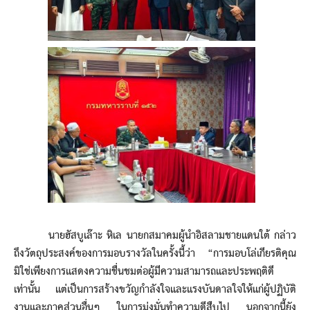
นายฮัสบูเล๊าะ หิเล นายกสมาคมผู้นำอิสลามชายแดนใต้ กล่าว
ถึงวัตถุประสงค์ของการมอบรางวัลในครั้งนี้ว่า “การมอบโล่เกียรติคุณ
มิใช่เพียงการแสดงความชื่นชมต่อผู้มีความสามารถและประพฤติดี
เท่านั้น แต่เป็นการสร้างขวัญกำลังใจและแรงบันดาลใจให้แก่ผู้ปฏิบัติ
งานและภาคส่วนอื่นๆ ในการมุ่งมั่นทำความดีสืบไป นอกจากนี้ยัง