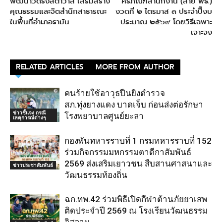
พัฒนาวัดรังสิตาวาส เสริมสร้าง
ครภัณฑ์สำนักงาน (สาย พธ.)
คุณธรรมและจิตสำนึกสาธารณะ
งวดที่ ๒ ไตรมาส ๓ ประจำปิ๊งบ
ในพื้นที่อำเภอรามัน
ประมาณ ๒๕๖๙ โดยวิธีเฉพาะ
เจาะจง
RELATED ARTICLES
MORE FROM AUTHOR
คนร้ายใช้อาวุธปืนยิงตำรวจ
สภ.ทุ่งยางแดง บาดเจ็บ ก่อนส่งต่อรักษา
ข่าวชี้แจง กรณี
โรงพยาบาลศูนย์ยะลา
เหตุการณ์ต่างๆ
กองพันทหารราบที่ 1 กรมทหารราบที่ 152
ร่วมกิจกรรมมหกรรมตาดีกาสัมพันธ์
2569 ส่งเสริมเยาวชน สืบสานศาสนาและ
ข่าวประชาสัมพันธ์
วัฒนธรรมท้องถิ่น
ฉก.ทพ.42 ร่วมพิธีเปิดกีฬาต้านภัยยาเสพ
ติดประจำปี 2569 ณ โรงเรียนวัฒนธรรม