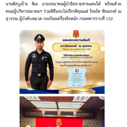
นายฮัสบูเล๊าะ หิเล นายกสมาคมผู้นำอิสลามชายแดนใต้ พร้อมด้วย
คณะผู้บริหารสมาคมฯ ร่วมพิธีมอบโล่เกียรติคุณแด่ ร้อยโท ชัยณรงค์ ณ
สุวรรณ ผู้บังคับหมวด กองร้อยเครื่องยิงหนัก กรมทหารราบที่ 152