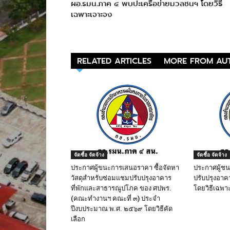
ผอ.รมน.ภาค ๔ พบปะเครือข่ายมวลชนฯ โดยวิธี
เฉพาะเจาะจง
RELATED ARTICLES
MORE FROM AU
จัดซื้อ จัดจ้าง
จัดซื้อ จัดจ้าง
ประกาศผู้ขนะการเสนอราคา ซื้อจัดหา
ประกาศผู้ช
วัสดุสำหรับซ่อมแชมปรับปรุงอาคาร
ปรับปรุงอาค
ที่พักและสาธารณูปโภค ของ ศปพร.
โดยวิธีเฉพา
(คณะทำงานฯ คณะที่ ๓) ประจำ
ปีงบประมาณ พ.ศ. ๒๕๖๙ โดยวิธีคัด
เลือก