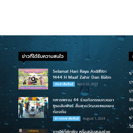
ข่าวที่ได้รับความสนใจ
Selamat Hari Raya Aidilfitri
ข่
1444 H Maaf Zahir Dan Batin
ปร
April 22, 2023
ประชาสัมพันธ์
ป
ทหารพราน 44 ร่วมกิจกรรมกวนอา
จั
ซูรอสัมพันธ์ สืบสานวัฒนธรรมของ
ปร
ท้องถิ่น
ข่
August 1, 2024
ข่าวประชาสัมพันธ์
วิ
การให้ที่พักพิง หรือสนับสนุนช่วย