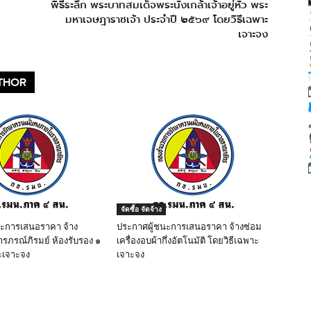
พิธีระลึก พระบาทสมเด็จพระนั่งเกล้าเจ้าอยู่หัว พระ
มหาเจษฎาราชเจ้า ประจำปี ๒๕๖๙ โดยวิธีเฉพาะ
เจาะจง
THOR
จัดซื้อ จัดจ้าง
นะการเสนอราคา จ้าง
ประกาศผู้ชนะการเสนอราคา จ้างซ่อม
ารภรณ์ภิรมย์ ห้องรับรอง ๑
เครื่องอบผ้ากึ่งอัตโนมัติ โดยวิธีเฉพาะ
ะเจาะจง
เจาะจง