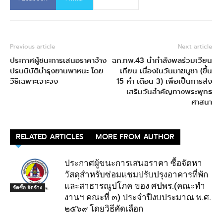
Previous article
Next article
ประกาศผู้ชนะการเสนอราคาจ้าง
ฉก.ทพ.43 นำกำลังพลร่วมเวียน
ปรนนิบัติบำรุงยานพาหนะ โดย
เทียน เนื่องในวันมาฆบูชา (ขึ้น
วิธีเฉพาะเจาะจง
15 ค่ำ เดือน 3) เพื่อเป็นการส่ง
เสริมวันสำคัญทางพระพุทธ
ศาสนา
RELATED ARTICLES
MORE FROM AUTHOR
ประกาศผู้ขนะการเสนอราคา ซื้อจัดหา
วัสดุสำหรับซ่อมแชมปรับปรุงอาคารที่พัก
และสาธารณูปโภค ของ ศปพร.(คณะทำ
จัดซื้อ จัดจ้าง
งานฯ คณะที่ ๓) ประจำปีงบประมาณ พ.ศ.
๒๕๖๙ โดยวิธีคัดเลือก