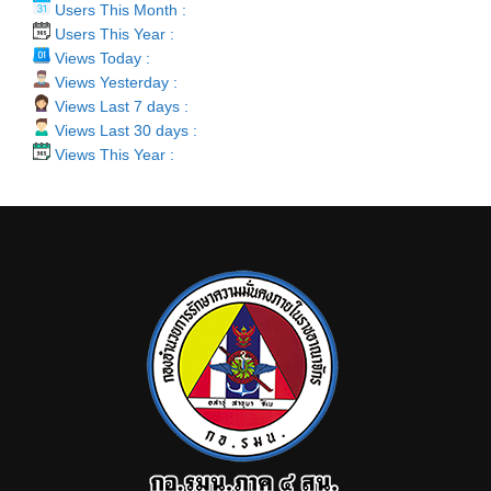
Users This Month :
Users This Year :
Views Today :
Views Yesterday :
Views Last 7 days :
Views Last 30 days :
Views This Year :