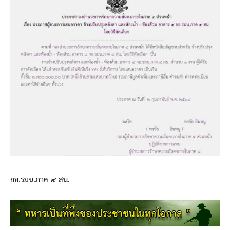
กอ.รมน.ภาค ๔ สน.