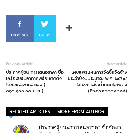
Facebook
Twitter
Previous article
Next article
ประกาศผู้ชนะการเสนอราคา ซื้อ
เผยแพร่แผนการจัดซื้อจัดจ้าง
เครื่องปรับอากาศพร้อมติดตั้ง
ประจำปีงบประมาณ พ.ศ. ๒๕๖๔
โดยวิธีเฉพาะเจาะจง (
โครงการซื้อนํ้ามันเชื้อเพลิง
๓๑๐,๑๐๐.๐๐ บาท )
(P๖๔๐๒๐๐๐๒๖๘๕)
RELATED ARTICLES
MORE FROM AUTHOR
ประกาศผู้ขนะการเสนอราคา ซื้อจัดหา