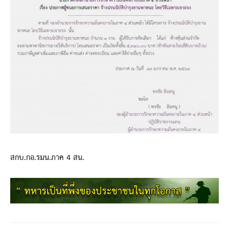
สกบ.กอ.รมน.ภาค 4 สน.