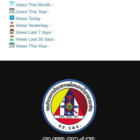
Users This Month :
Users This Year :
Views Today :
Views Yesterday :
Views Last 7 days :
Views Last 30 days :
Views This Year :