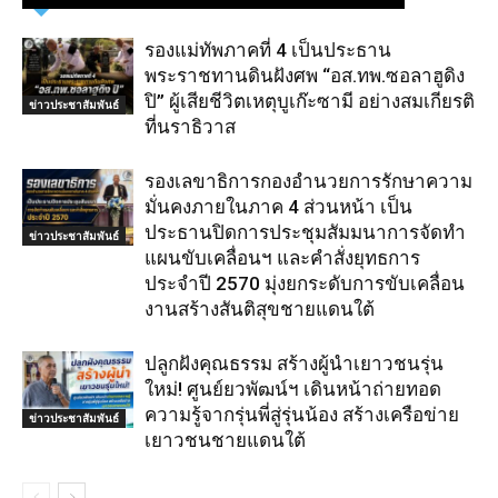
รองแม่ทัพภาคที่ 4 เป็นประธาน
พระราชทานดินฝังศพ “อส.ทพ.ซอลาฮูดิง
ปิ” ผู้เสียชีวิตเหตุบูเก๊ะซามี อย่างสมเกียรติ
ข่าวประชาสัมพันธ์
ที่นราธิวาส
รองเลขาธิการกองอำนวยการรักษาความ
มั่นคงภายในภาค 4 ส่วนหน้า เป็น
ประธานปิดการประชุมสัมมนาการจัดทำ
ข่าวประชาสัมพันธ์
แผนขับเคลื่อนฯ และคำสั่งยุทธการ
ประจำปี 2570 มุ่งยกระดับการขับเคลื่อน
งานสร้างสันติสุขชายแดนใต้
ปลูกฝังคุณธรรม สร้างผู้นำเยาวชนรุ่น
ใหม่! ศูนย์ยวพัฒน์ฯ เดินหน้าถ่ายทอด
ความรู้จากรุ่นพี่สู่รุ่นน้อง สร้างเครือข่าย
ข่าวประชาสัมพันธ์
เยาวชนชายแดนใต้