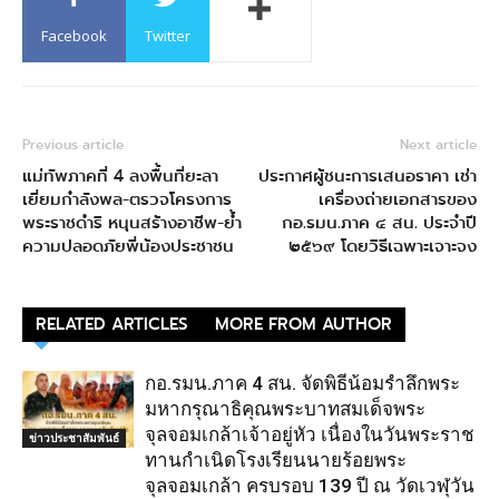
Facebook
Twitter
Previous article
Next article
แม่ทัพภาคที่ 4 ลงพื้นที่ยะลา
ประกาศผู้ชนะการเสนอราคา เช่า
เยี่ยมกำลังพล-ตรวจโครงการ
เครื่องถ่ายเอกสารของ
พระราชดำริ หนุนสร้างอาชีพ-ย้ำ
กอ.รมน.ภาค ๔ สน. ประจำปี
ความปลอดภัยพี่น้องประชาชน
๒๕๖๙ โดยวิธีเฉพาะเจาะจง
RELATED ARTICLES
MORE FROM AUTHOR
กอ.รมน.ภาค 4 สน. จัดพิธีน้อมรำลึกพระ
มหากรุณาธิคุณพระบาทสมเด็จพระ
จุลจอมเกล้าเจ้าอยู่หัว เนื่องในวันพระราช
ข่าวประชาสัมพันธ์
ทานกำเนิดโรงเรียนนายร้อยพระ
จุลจอมเกล้า ครบรอบ 139 ปี ณ วัดเวฬุวัน