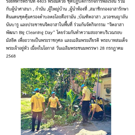
ร้อยทหารพรานที่ 4403 พร้อมด้วย ชุดปฏิบัติการกิจการพลเรือน ร่วม
กับผู้นำศาสนา , กำนัน ,ผู้ใหญ่บ้าน ,ผู้นำท้องที่ ,สมาชิกกองอาสารักษา
ดินแดนชุดคุ้มครองตำบลตะโละดือรามัน ,บัณฑิตอาสา ,มวลชนญาลัน
นันบารู และประชาชนจิตอาสาในพื้นที่ ร่วมกันจัดกิจกรรม “จิตอาสา
พัฒนา Big Cleaning Day” โดยร่วมกันทำความสะอาดบริเวณรอบ
มัสยิด เพื่อถวายเป็นพระราชกุศล และเฉลิมพระเกียรติ พระบาทสมเด็จ
พระเจ้าอยู่หัว เนื่องในโอกาส วันเฉลิมพระชนมพรรษา 28 กรกฎาคม
2568