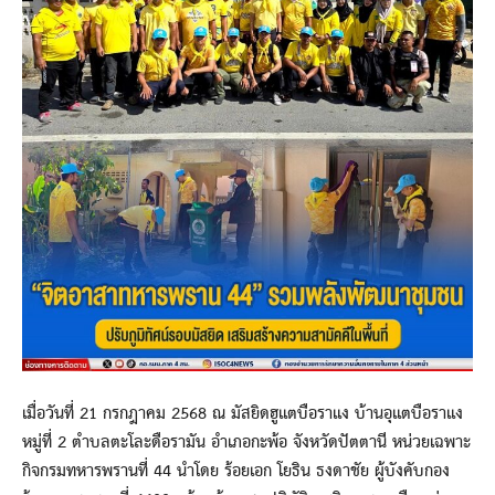
เมื่อวันที่ 21 กรกฎาคม 2568 ณ มัสยิดฮูแตบือราแง บ้านอุแตบือราแง
หมู่ที่ 2 ตำบลตะโละดือรามัน อำเภอกะพ้อ จังหวัดปัตตานี หน่วยเฉพาะ
กิจกรมทหารพรานที่ 44 นำโดย ร้อยเอก โยธิน ธงดาชัย ผู้บังคับกอง