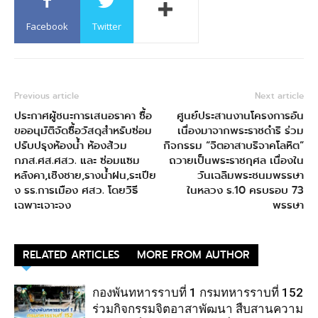
Facebook
Twitter
Previous article
Next article
ประกาศผู้ชนะการเสนอราคา ซื้อ
ศูนย์ประสานงานโครงการอัน
ขออนุมัติจัดซื้อวัสดุสำหรับซ่อม
เนื่องมาจากพระราชดำริ ร่วม
ปรับปรุงห้องน้ำ ห้องส้วม
กิจกรรม “จิตอาสาบริจาคโลหิต”
กภส.ศส.ศสว. และ ซ่อมแซม
ถวายเป็นพระราชกุศล เนื่องใน
หลังคา,เชิงชาย,รางน้ำฝน,ระเปีย
วันเฉลิมพระชนมพรรษา
ง รร.การเมือง ศสว. โดยวิธี
ในหลวง ร.10 ครบรอบ 73
เฉพาะเจาะจง
พรรษา
RELATED ARTICLES
MORE FROM AUTHOR
กองพันทหารราบที่ 1 กรมทหารราบที่ 152
ร่วมกิจกรรมจิตอาสาพัฒนา สืบสานความ