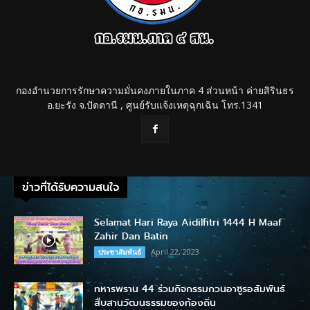
กองอำนวยการรักษาความมั่นคงภายในภาค 4 ส่วนหน้า ค่ายสิรินธร
อ.ยะรัง จ.ปัตตานี , ศูนย์รับแจ้งเหตุฉุกเฉิน โทร.1341
ข่าวที่ได้รับความสนใจ
Selamat Hari Raya Aidilfitri 1444 H Maaf
Zahir Dan Batin
April 22, 2023
ประชาสัมพันธ์
ทหารพราน 44 ร่วมกิจกรรมกวนอาซูรอสัมพันธ์
สืบสานวัฒนธรรมของท้องถิ่น