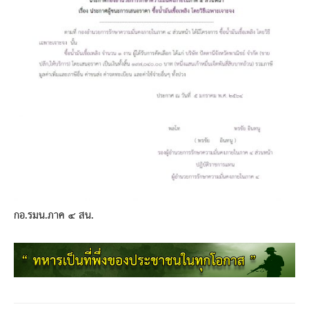
กอ.รมน.ภาค ๔ สน.