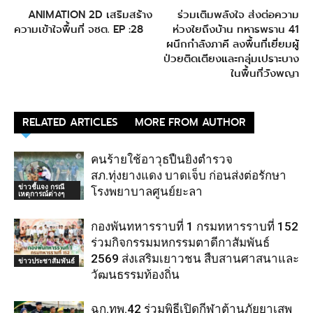
ANIMATION 2D เสริมสร้าง
ร่วมเติมพลังใจ ส่งต่อความ
ความเข้าใจพื้นที่ จชต. EP :28
ห่วงใยถึงบ้าน ทหารพราน 41
ผนึกกำลังภาคี ลงพื้นที่เยี่ยมผู้
ป่วยติดเตียงและกลุ่มเปราะบาง
ในพื้นที่วังพญา
RELATED ARTICLES
MORE FROM AUTHOR
คนร้ายใช้อาวุธปืนยิงตำรวจ
สภ.ทุ่งยางแดง บาดเจ็บ ก่อนส่งต่อรักษา
ข่าวชี้แจง กรณี
โรงพยาบาลศูนย์ยะลา
เหตุการณ์ต่างๆ
กองพันทหารราบที่ 1 กรมทหารราบที่ 152
ร่วมกิจกรรมมหกรรมตาดีกาสัมพันธ์
2569 ส่งเสริมเยาวชน สืบสานศาสนาและ
ข่าวประชาสัมพันธ์
วัฒนธรรมท้องถิ่น
ฉก.ทพ.42 ร่วมพิธีเปิดกีฬาต้านภัยยาเสพ