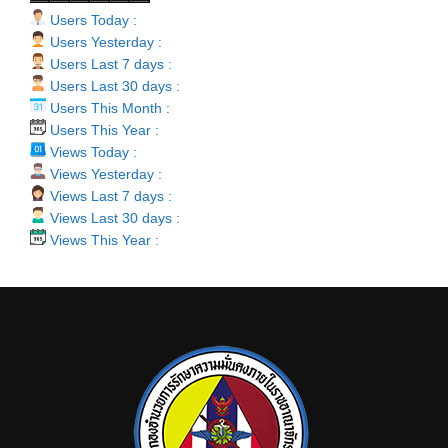
Users Today :
Users Yesterday :
Users Last 7 days :
Users Last 30 days :
Users This Month :
Users This Year :
Views Today :
Views Yesterday :
Views Last 7 days :
Views Last 30 days :
Views This Year :