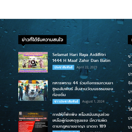
ข่าวที่ได้รับความสนใจ
Selamat Hari Raya Aidilfitri
ข่
1444 H Maaf Zahir Dan Batin
ปร
April 22, 2023
ประชาสัมพันธ์
ป
ทหารพราน 44 ร่วมกิจกรรมกวนอา
จั
ซูรอสัมพันธ์ สืบสานวัฒนธรรมของ
ปร
ท้องถิ่น
ข่
August 1, 2024
ข่าวประชาสัมพันธ์
วิ
การให้ที่พักพิง หรือสนับสนุนช่วย
ป
เหลือผู้ก่อเหตุรุนแรง มีความผิด
ตามกฎหมายอาญา มาตรา 189
บ