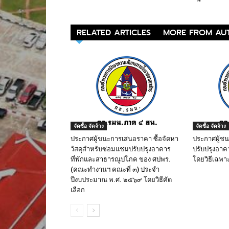
RELATED ARTICLES
MORE FROM AU
จัดซื้อ จัดจ้าง
จัดซื้อ จัดจ้าง
ประกาศผู้ขนะการเสนอราคา ซื้อจัดหา
ประกาศผู้ช
วัสดุสำหรับซ่อมแชมปรับปรุงอาคาร
ปรับปรุงอาค
ที่พักและสาธารณูปโภค ของ ศปพร.
โดยวิธีเฉพา
(คณะทำงานฯ คณะที่ ๓) ประจำ
ปีงบประมาณ พ.ศ. ๒๕๖๙ โดยวิธีคัด
เลือก