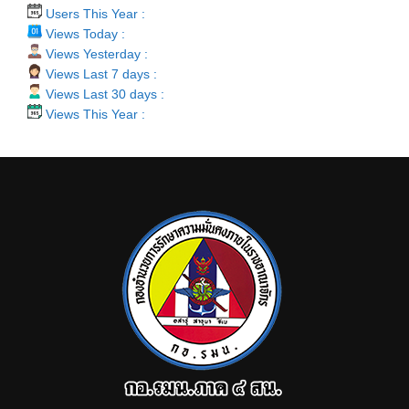
Users This Year :
Views Today :
Views Yesterday :
Views Last 7 days :
Views Last 30 days :
Views This Year :