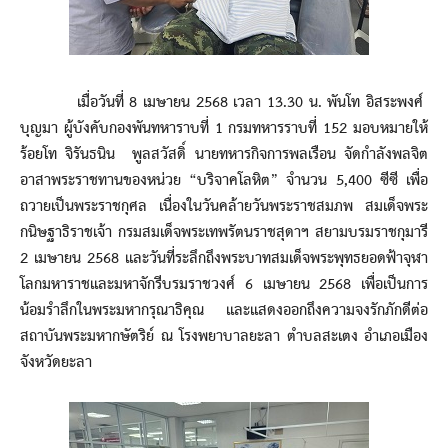
เมื่อวันที่ 8 เมษายน 2568 เวลา 13.30 น. พันโท อิสระพงศ์
บุญมา ผู้บังคับกองพันทหาราบที่ 1 กรมทหารราบที่ 152 มอบหมายให้
ร้อยโท จิรันธนิน พูลสวัสดิ์ นายทหารกิจการพลเรือน จัดกำลังพลจิต
อาสาพระราชทานของหน่วย “บริจาคโลหิต” จำนวน 5,400 ซีซี เพื่อ
ถวายเป็นพระราชกุศล เนื่องในวันคล้ายวันพระราชสมภพ สมเด็จพระ
กนิษฐาธิราชเจ้า กรมสมเด็จพระเทพรัตนราชสุดาฯ สยามบรมราชกุมารี
2 เมษายน 2568 และวันที่ระลึกถึงพระบาทสมเด็จพระพุทธยอดฟ้าจุฬา
โลกมหาราชและมหาจักรีบรมราชวงศ์ 6 เมษายน 2568 เพื่อเป็นการ
น้อมรำลึกในพระมหากรุณาธิคุณ และแสดงออกถึงความจงรักภักดีต่อ
สถาบันพระมหากษัตริย์ ณ โรงพยาบาลยะลา ตำบลสะเตง อำเภอเมือง
จังหวัดยะลา