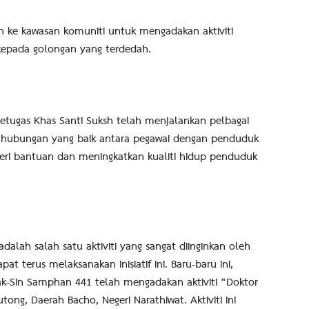
n ke kawasan komuniti untuk mengadakan aktiviti
epada golongan yang terdedah.
tugas Khas Santi Suksh telah menjalankan pelbagai
 hubungan yang baik antara pegawai dengan penduduk
eri bantuan dan meningkatkan kualiti hidup penduduk
dalah salah satu aktiviti yang sangat diinginkan oleh
t terus melaksanakan inisiatif ini. Baru-baru ini,
k-Sin Samphan 441 telah mengadakan aktiviti “Doktor
ng, Daerah Bacho, Negeri Narathiwat. Aktiviti ini