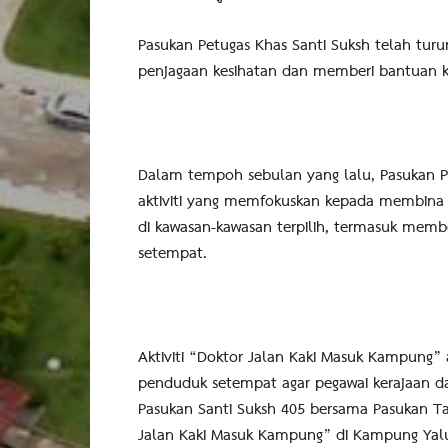
Pasukan Petugas Khas Santi Suksh telah turu
penjagaan kesihatan dan memberi bantuan k
Dalam tempoh sebulan yang lalu, Pasukan Pe
aktiviti yang memfokuskan kepada membina
di kawasan-kawasan terpilih, termasuk memb
setempat.
Aktiviti “Doktor Jalan Kaki Masuk Kampung” a
penduduk setempat agar pegawai kerajaan dapa
Pasukan Santi Suksh 405 bersama Pasukan Ta
Jalan Kaki Masuk Kampung” di Kampung Yaluto