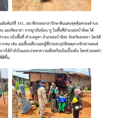
สัมพันธ์ที่ 551, สมาชิกกองอาสารักษาดินแดนชุดคุ้มครองตำบล
น และจิตอาสา จากญาลันนันบารู ในพื้นทีอำเภอสะบ้าย้อย ได้
มเปราะบางในพื้นที่ ตำบลคูหา อำเภอสะบ้าย้อย จังหวัดสงขลา โดยได้
กจน เช่น แม่เลี้ยงเดี่ยวและผู้ที่ประสบอุบัติเหตุทางจักรยานยนต์
ป็นการให้กำลังใจและบรรเทาความเดือดร้อนในเบื้องต้น โดยช่วยลดค่า
่ดีขึ้น