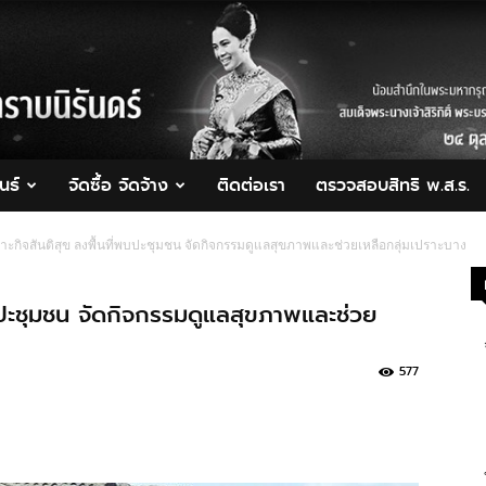
นธ์
จัดซื้อ จัดจ้าง
ติดต่อเรา
ตรวจสอบสิทธิ พ.ส.ร.
าะกิจสันติสุข ลงพื้นที่พบปะชุมชน จัดกิจกรรมดูแลสุขภาพและช่วยเหลือกลุ่มเปราะบาง
บปะชุมชน จัดกิจกรรมดูแลสุขภาพและช่วย
577