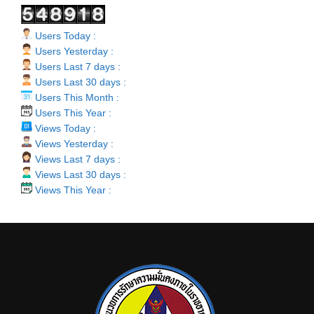
Users Today :
Users Yesterday :
Users Last 7 days :
Users Last 30 days :
Users This Month :
Users This Year :
Views Today :
Views Yesterday :
Views Last 7 days :
Views Last 30 days :
Views This Year :