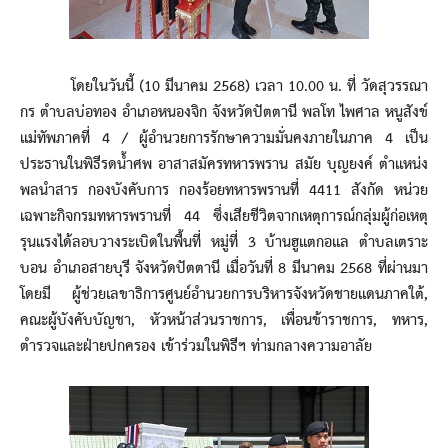
โดยในวันนี้ (10 มีนาคม 2568) เวลา 10.00 น. ที่ วัดสุวรรณา
กร ตำบลบ่อทอง อำเภอหนองจิก จังหวัดปัตตานี พลโท ไพศาล หนูสังข์
แม่ทัพภาคที่ 4 / ผู้อำนวยการรักษาความมั่นคงภายในภาค 4 เป็น
ประธานในพิธีรดน้ำศพ อาสาสมัครทหารพราน สมัย บุญยงค์ ตำแหน่ง
พลนำสาร กองบังคับการ กองร้อยทหารพรานที่ 4411 สังกัด หน่วย
เฉพาะกิจกรมทหารพรานที่ 44 ซึ่งเสียชีวิตจากเหตุการณ์กลุ่มผู้ก่อเหตุ
รุนแรงได้ลอบวางระเบิดในพื้นที่ หมู่ที่ 3 บ้านฮูแตกอแล ตำบลเตราะ
บอน อำเภอสายบุรี จังหวัดปัตตานี เมื่อวันที่ 8 มีนาคม 2568 ที่ผ่านมา
โดยมี ผู้ช่วยเลขาธิการศูนย์อำนวยการบริหารจังหวัดชายแดนภาคใต้,
คณะผู้บังคับบัญชา, หัวหน้าส่วนราชการ, เพื่อนข้าราชการ, ทหาร,
ตำรวจและฝ่ายปกครอง เข้าร่วมในพิธีฯ ท่ามกลางความอาลัย