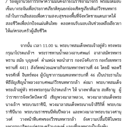
/ รองผู้อำนวยการรักษาความมั่นคงภายในราชอาณาจักร พร้อมได้มอบ
เข็มบางระจันเพื่อประกาศเกียรติคุณยกย่องเชิดชูเกียรติแก่วีรชนทหาร
กล้าในการเสียสละเพื่อความสงบสุขของพื้นที่จังหวัดชายแดนภาคใต้
สละชีวิตเพื่อปกป้องแผ่นดินไทย ตลอดจนรับมอบเงินช่วยเหลือเยียวยา
ให้แก่ครอบครัวผู้เสียชีวิต
จากนั้น เวลา 11.00 น. พระบาทสมเด็จพระเจ้าอยู่หัว ทรงพระ
กรุณาโปรดเกล้าฯ พระราชทานน้ำหลวงอาบศพแก่ อาสาสมัครทหาร
พราน สมัย บุญยงค์ ตำแหน่ง พลนำสาร กองบังคับการ กองร้อยทหาร
พรานที่ 4411 สังกัดหน่วยเฉพาะกิจกรมทหารพรานที่ 44 โดยมี พลตรี
ขจรศักดิ์ อินทร์ทอง ผู้บัญชาการมณฑลทหารบกที่ 46 เป็นประธานใน
พิธีอัญเชิญน้ำหลวงอาบศพแก่วีรชนทหารกล้า ต่อมา พระบาทสมเด็จ
พระเจ้าอยู่หัว ทรงพระกรุณาโปรดเกล้าฯ ให้ นางพาตีเมาะ สะดียามู ผู้
ว่าราชการจังหวัดปัตตานี เชิญพวงมาลาหลวง, พวงมาลาสมเด็จพระ
นางเจ้าฯ พระบรมราชินี, พวงมาลาสมเด็จพระนางเจ้าสิริกิติ์ พระบรม
ราชินีนาถ พระบรมราชชนนีพันปีหลวง และพวงมาลาพระบรมวงศานุ
วงศ์ วางหน้าหีบศพของวีรชนทหารกล้า ยังความปลื้มปิติในพระ
มหากรุณาธิคุณแก่ครอบครัวบุญยงค์ และเพื่อนทหารเป็นล้นพ้น