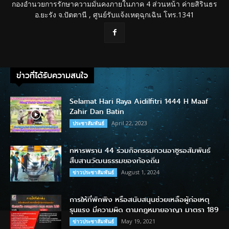
กองอำนวยการรักษาความมั่นคงภายในภาค 4 ส่วนหน้า ค่ายสิรินธร
อ.ยะรัง จ.ปัตตานี , ศูนย์รับแจ้งเหตุฉุกเฉิน โทร.1341
ข่าวที่ได้รับความสนใจ
Selamat Hari Raya Aidilfitri 1444 H Maaf
Zahir Dan Batin
April 22, 2023
ประชาสัมพันธ์
ทหารพราน 44 ร่วมกิจกรรมกวนอาซูรอสัมพันธ์
สืบสานวัฒนธรรมของท้องถิ่น
August 1, 2024
ข่าวประชาสัมพันธ์
การให้ที่พักพิง หรือสนับสนุนช่วยเหลือผู้ก่อเหตุ
รุนแรง มีความผิด ตามกฎหมายอาญา มาตรา 189
May 19, 2021
ข่าวประชาสัมพันธ์