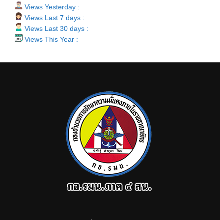
Views Yesterday :
Views Last 7 days :
Views Last 30 days :
Views This Year :