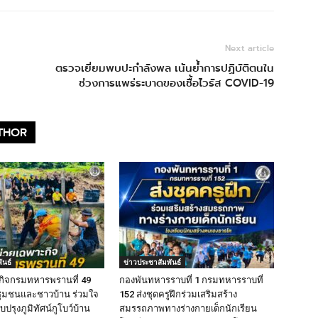
Next article
ตรวจเยี่ยมพบปะกำลังพล เน้นย้ำการปฏิบัติตนใน
ช่วงการแพร่ระบาดของเชื้อไวรัส COVID-19
THOR
ันธ์
ข่าวประชาสัมพันธ์
กิจกรมทหารพรานที่ 49
กองพันทหารราบที่ 1 กรมทหารราบที่
ำชุมชนและชาวบ้าน ร่วมใจ
152 ส่งชุดครูฝึกร่วมเสริมสร้าง
ปรุงภูมิทัศน์กูโบว์บ้าน
สมรรถภาพทางร่างกายเด็กนักเรียน