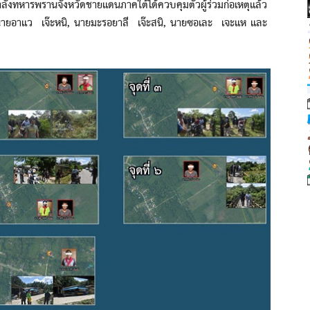
ลังทหารพรานจังหวัดชายแดนภาคใต้ได้ควบคุมตัวผู้ร่วมก่อเหตุแล้ว
ยอาแว เจ๊ะหนิ, นายมะรอยาลี เจ๊ะสนิ, นายซอเละ เจะแห และ