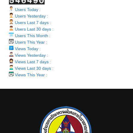
Users Today :
Users Yesterday :
Users Last 7 days :
Users Last 30 days :
Users This Month :
Users This Year :
Views Today :
Views Yesterday :
Views Last 7 days :
Views Last 30 days :
Views This Year :