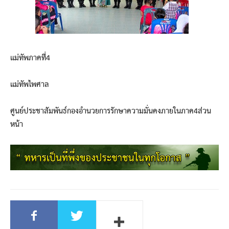
แม่ทัพภาคที่4
แม่ทัพไพศาล
ศูนย์ประชาสัมพันธ์กองอำนวยการรักษาความมั่นคงภายในภาค4ส่วน
หน้า