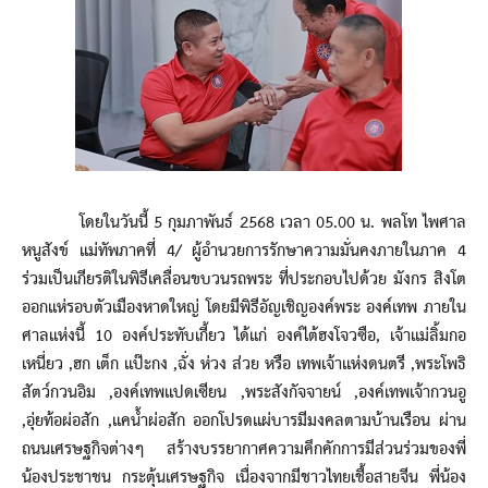
โดยในวันนี้ 5 กุมภาพันธ์ 2568 เวลา 05.00 น. พลโท ไพศาล
หนูสังข์ แม่ทัพภาคที่ 4/ ผู้อำนวยการรักษาความมั่นคงภายในภาค 4
ร่วมเป็นเกียรติในพิธีเคลื่อนขบวนรถพระ ที่ประกอบไปด้วย มังกร สิงโต
ออกแห่รอบตัวเมืองหาดใหญ่ โดยมีพิธีอัญเชิญองค์พระ องค์เทพ ภายใน
ศาลแห่งนี้ 10 องค์ประทับเกี้ยว ได้แก่ องค์ไต้ฮงโจวซือ, เจ้าแม่ลิ้มกอ
เหนี่ยว ,ฮก เต็ก แป๊ะกง ,ฉั่ง ห่วง ส่วย หรือ เทพเจ้าแห่งดนตรี ,พระโพธิ
สัตว์กวนอิม ,องค์เทพแปดเซียน ,พระสังกัจจายน์ ,องค์เทพเจ้ากวนอู
,อุ่ยท้อผ่อสัก ,แคน้ำผ่อสัก ออกโปรดแผ่บารมีมงคลตามบ้านเรือน ผ่าน
ถนนเศรษฐกิจต่างๆ สร้างบรรยากาศความคึกคักการมีส่วนร่วมของพี่
น้องประชาชน กระตุ้นเศรษฐกิจ เนื่องจากมีชาวไทยเชื้อสายจีน พี่น้อง