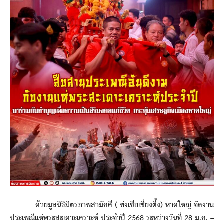
ด้วยมูลนิธิมิตรภาพสามัคคี ( ท่งเชียเชี่ยงตึ้ง) หาดใหญ่ จัดงาน
ประเพณีแห่พระสะเดาะเคราะห์ ประจําปี 2568 ระหว่างวันที่ 28 ม.ค. –