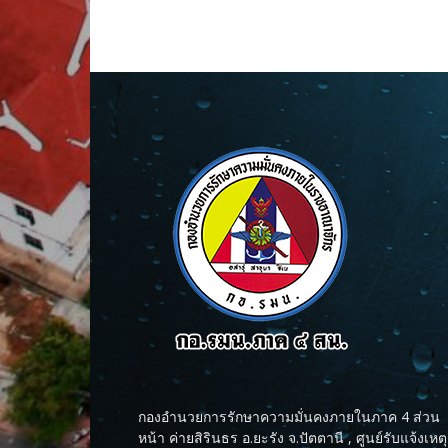
กองอำนวยการรักษาความมั่นคงภายในภาค 4 ส่วน
หน้า ค่ายสิรินธร อ.ยะรัง จ.ปัตตานี , ศูนย์รับแจ้งเหตุ