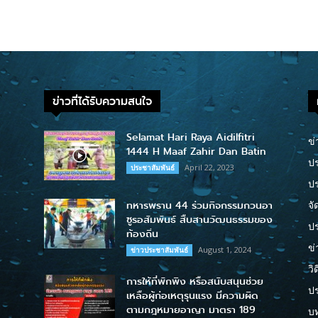
ข่าวที่ได้รับความสนใจ
Selamat Hari Raya Aidilfitri
ข่
1444 H Maaf Zahir Dan Batin
ปร
April 22, 2023
ประชาสัมพันธ์
ป
ทหารพราน 44 ร่วมกิจกรรมกวนอา
จั
ซูรอสัมพันธ์ สืบสานวัฒนธรรมของ
ปร
ท้องถิ่น
ข่
August 1, 2024
ข่าวประชาสัมพันธ์
วิ
การให้ที่พักพิง หรือสนับสนุนช่วย
ป
เหลือผู้ก่อเหตุรุนแรง มีความผิด
ตามกฎหมายอาญา มาตรา 189
บ