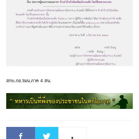
สกบ.กอ.รมน.ภาค 4 สน.