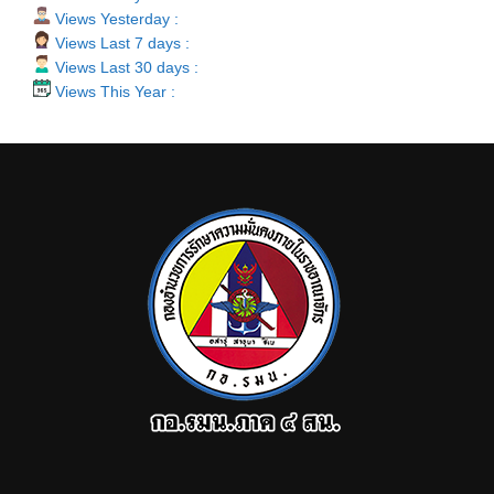
Views Yesterday :
Views Last 7 days :
Views Last 30 days :
Views This Year :