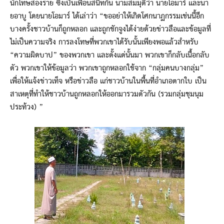
นักโทษสองราย ซึ่งเป็นเพื่อนสนิทกัน นามสมมุติว่า นายโอมาร์ และนา
ยอาบู โดยนายโอมาร์ ได้เล่าว่า “ขออย่าให้เกิดโศกนาฏกรรมเช่นนี้อีก
บางครั้งชาวบ้านก็ถูกหลอก และถูกชักจูงได้ง่ายด้วยข่าวลือและข้อมูลที่
ไม่เป็นความจริง การลงโทษที่พวกเขาได้รับนั้นเพียงพอแล้วสำหรับ
“ความผิดบาป” ของพวกเขา และตั้งแต่นั้นมา พวกเขาก็กลับเนื้อกลับ
ตัว พวกเขาให้ข้อมูลว่า พวกเขาถูกหลอกใช้จาก “กลุ่มคนบางกลุ่ม”
เพื่อให้แจ้งข่าวเท็จ หรือข่าวลือ แก่ชาวบ้านในพื้นที่อำเภอตากใบ เป็น
สาเหตุที่ทำให้ชาวบ้านถูกหลอกให้ออกมารวมตัวกัน (รวมกลุ่มชุมนุม
ประท้วง) ”