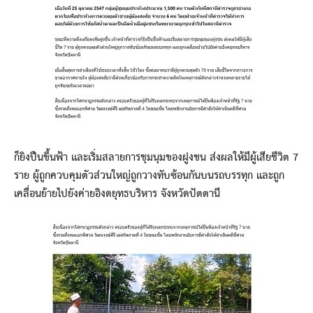
ก็ยิงปืนขึ้นฟ้า และเริ่มสลายการชุมนุมของฝูงชน ส่งผลให้มีผู้เสียชีวิต 7
ราย ผู้ถูกควบคุมตัวส่วนใหญ่ถูกวางทับซ้อนกันบนรถบรรทุก และถูก
เคลื่อนย้ายไปยังค่ายอิงดยุทธบริหาร จังหวัดปัตตานี