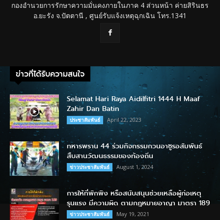
กองอำนวยการรักษาความมั่นคงภายในภาค 4 ส่วนหน้า ค่ายสิรินธร
อ.ยะรัง จ.ปัตตานี , ศูนย์รับแจ้งเหตุฉุกเฉิน โทร.1341
ข่าวที่ได้รับความสนใจ
Selamat Hari Raya Aidilfitri 1444 H Maaf
Zahir Dan Batin
April 22, 2023
ประชาสัมพันธ์
ทหารพราน 44 ร่วมกิจกรรมกวนอาซูรอสัมพันธ์
สืบสานวัฒนธรรมของท้องถิ่น
August 1, 2024
ข่าวประชาสัมพันธ์
การให้ที่พักพิง หรือสนับสนุนช่วยเหลือผู้ก่อเหตุ
รุนแรง มีความผิด ตามกฎหมายอาญา มาตรา 189
May 19, 2021
ข่าวประชาสัมพันธ์