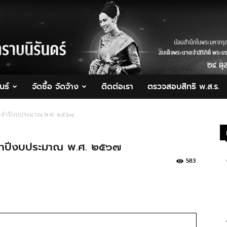
นธ์
จัดซื้อ จัดจ้าง
ติดต่อเรา
ตรวจสอบสิทธิ พ.ส.ร.
ประจำปีงบประมาณ พ.ศ. ๒๕๖๗
ระจำปีงบประมาณ พ.ศ. ๒๕๖๗
583