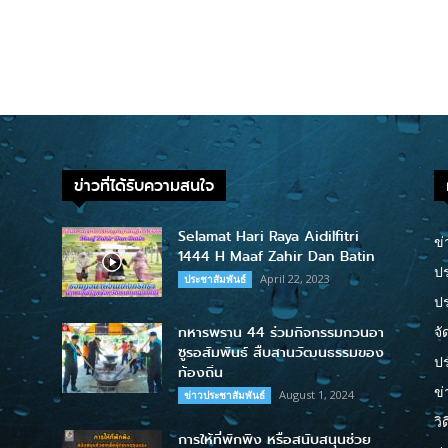
ข่าวที่ได้รับความสนใจ
Selamat Hari Raya Aidilfitri
ข่
1444 H Maaf Zahir Dan Batin
ปร
April 22, 2023
ประชาสัมพันธ์
ป
ทหารพราน 44 ร่วมกิจกรรมกวนอา
จั
ซูรอสัมพันธ์ สืบสานวัฒนธรรมของ
ปร
ท้องถิ่น
ข่
August 1, 2024
ข่าวประชาสัมพันธ์
วิ
การให้ที่พักพิง หรือสนับสนุนช่วย