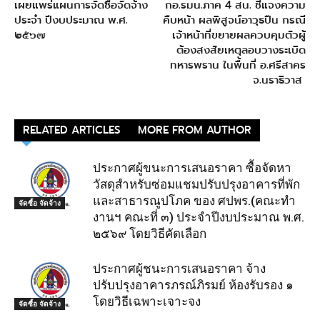
เผยแพร่แผนการจัดซื้อจัดจ้าง
กอ.รมน.ภาค 4 สน. ชี้แจงความ
ประจำ ปีงบประมาณ พ.ศ.
คืบหน้า ผลพิสูจน์อาวุธปืน กรณี
๒๕๖๗
เจ้าหน้าที่ขยายผลควบคุมตัวผู้
ต้องสงสัยเหตุลอบวางระเบิด
ทหารพราน ในพื้นที่ อ.ศรีสาคร
จ.นราธิวาส
RELATED ARTICLES
MORE FROM AUTHOR
ประกาศผู้ขนะการเสนอราคา ซื้อจัดหา
วัสดุสำหรับซ่อมแชมปรับปรุงอาคารที่พัก
และสาธารณูปโภค ของ ศปพร.(คณะทำ
จัดซื้อ จัดจ้าง
งานฯ คณะที่ ๓) ประจำปีงบประมาณ พ.ศ.
๒๕๖๙ โดยวิธีคัดเลือก
ประกาศผู้ชนะการเสนอราคา จ้าง
ปรับปรุงอาคารภรณ์ภิรมย์ ห้องรับรอง ๑
โดยวิธีเฉพาะเจาะจง
จัดซื้อ จัดจ้าง