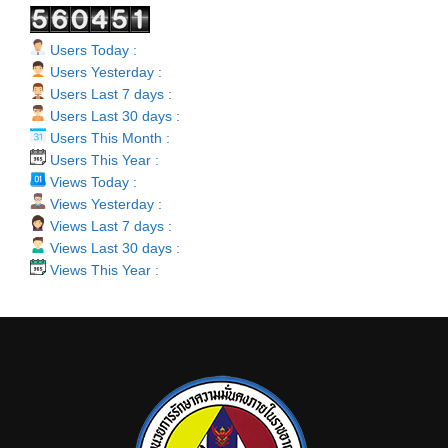
Users Today :
Users Yesterday :
Users Last 7 days :
Users Last 30 days :
Users This Month :
Users This Year :
Views Today :
Views Yesterday :
Views Last 7 days :
Views Last 30 days :
Views This Year :