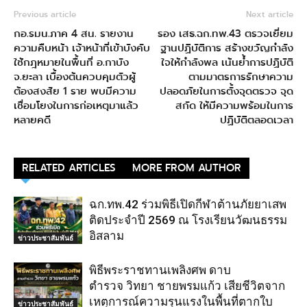
Previous article
Next article
กอ.รมน.ภาค 4 สน. รายงาน
รอง เสธ.ฉก.ทพ.43 ตรวจเยี่ยม
ความคืบหน้า เจ้าหน้าที่เข้าบังคับ
ฐานปฏิบัติการ สร้างขวัญกำลัง
ใช้กฎหมายในพื้นที่ อ.กาบัง
ใจให้กำลังพล เน้นย้ำการปฏิบัติ
จ.ยะลา เบื้องต้นควบคุมตัวผู้
ตามมาตรการรักษาความ
ต้องสงสัย 1 ราย พบมีความ
ปลอดภัยในการตั้งจุดตรวจ จุด
เชื่อมโยงในการก่อเหตุมาแล้ว
สกัด ให้มีความพร้อมในการ
หลายคดี
ปฏิบัติตลอดเวลา
RELATED ARTICLES
MORE FROM AUTHOR
ฉก.ทพ.42 ร่วมพิธีเปิดกีฬาต้านภัยยาเสพ
ติดประจำปี 2569 ณ โรงเรียนวัฒนธรรม
อิสลาม
ข่าวประชาสัมพันธ์
พิธีพระราชทานเพลิงศพ ดาบ
ตำรวจ วิทยา ชายพรมแก้ว เสียชีวิตจาก
เหตุการณ์ความรุนแรงในพื้นที่ตากใบ
ข่าวประชาสัมพันธ์