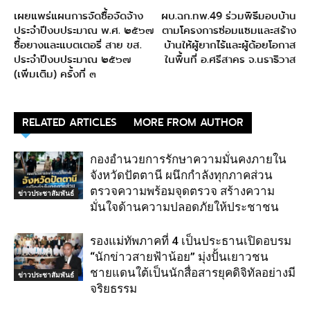
เผยแพร่แผนการจัดซื้อจัดจ้าง
ผบ.ฉก.ทพ.49 ร่วมพิธีมอบบ้าน
ประจําปีงบประมาณ พ.ศ. ๒๕๖๗
ตามโครงการซ่อมแซมและสร้าง
ซื้อยางและแบตเตอรี่ สาย ขส.
บ้านให้ผู้ยากไร้และผู้ด้อยโอกาส
ประจําปีงบประมาณ ๒๕๖๗
ในพื้นที่ อ.ศรีสาคร จ.นราธิวาส
(เพิ่มเติม) ครั้งที่ ๓
RELATED ARTICLES
MORE FROM AUTHOR
กองอำนวยการรักษาความมั่นคงภายใน
จังหวัดปัตตานี ผนึกกำลังทุกภาคส่วน
ตรวจความพร้อมจุดตรวจ สร้างความ
ข่าวประชาสัมพันธ์
มั่นใจด้านความปลอดภัยให้ประชาชน
รองแม่ทัพภาคที่ 4 เป็นประธานเปิดอบรม
“นักข่าวสายฟ้าน้อย” มุ่งปั้นเยาวชน
ชายแดนใต้เป็นนักสื่อสารยุคดิจิทัลอย่างมี
ข่าวประชาสัมพันธ์
จริยธรรม