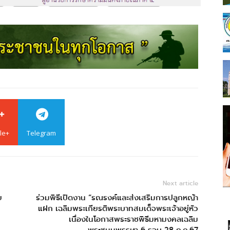
le+
Telegram
Next article
ย
ร่วมพิธีเปิดงาน “รณรงค์และส่งเสริมการปลูกหญ้า
แฝก เฉลิมพระเกียรติพระบาทสมเด็จพระเจ้าอยู่หัว
เนื่องในโอกาสพระราชพิธีมหามงคลเฉลิม
พระชนมพรรษา 6 รอบ 28 ก.ค.67