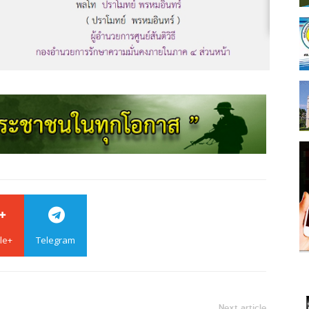
le+
Telegram
Next article