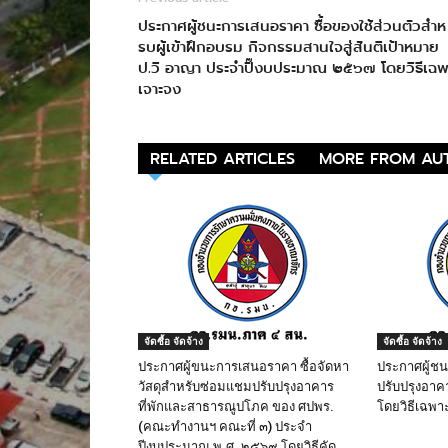
ประกาศผู้ชนะการเสนอราคา ซื้อของใช้ส่วนตัวสำห
รบผู้เข้าฝึกอบรม กิจกรรมสานใจสู่สันติเป้าหมาย
ป.วิ อาญา ประจำปิ๊งบประมาณ ๒๕๖๗ โดยวิธีเฉพ
เจาะจง
RELATED ARTICLES
MORE FROM AU
จัดซื้อ จัดจ้าง
จัดซื้อ จัดจ้าง
ประกาศผู้ขนะการเสนอราคา ซื้อจัดหา
ประกาศผู้ช
วัสดุสำหรับซ่อมแชมปรับปรุงอาคาร
ปรับปรุงอาค
ที่พักและสาธารณูปโภค ของ ศปพร.
โดยวิธีเฉพา
(คณะทำงานฯ คณะที่ ๓) ประจำ
ปีงบประมาณ พ.ศ. ๒๕๖๙ โดยวิธีคัด