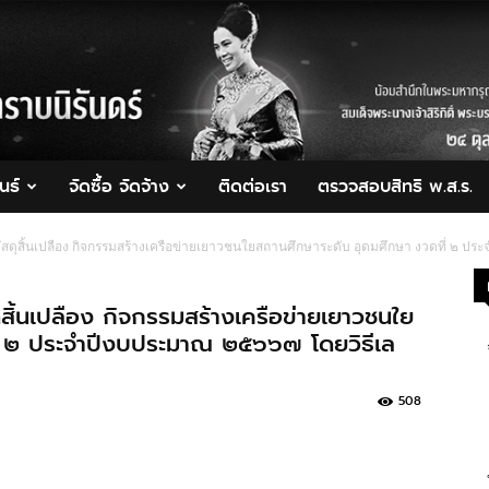
นธ์
จัดซื้อ จัดจ้าง
ติดต่อเรา
ตรวจสอบสิทธิ พ.ส.ร.
ัสดุสิ้นเปลือง กิจกรรมสร้างเครือข่ายเยาวชนใยสถานศึกษาระดับ อุดมศึกษา งวดที่ ๒ 
ุสิ้นเปลือง กิจกรรมสร้างเครือข่ายเยาวชนใย
ี่ ๒ ประจำปีงบประมาณ ๒๕๖๖๗ โดยวิธีเล
508