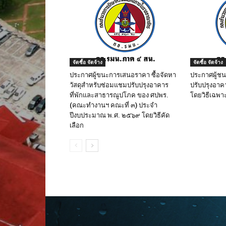
จัดซื้อ จัดจ้าง
จัดซื้อ จัดจ้าง
ประกาศผู้ขนะการเสนอราคา ซื้อจัดหา
ประกาศผู้ช
วัสดุสำหรับซ่อมแชมปรับปรุงอาคาร
ปรับปรุงอาค
ที่พักและสาธารณูปโภค ของ ศปพร.
โดยวิธีเฉพา
(คณะทำงานฯ คณะที่ ๓) ประจำ
ปีงบประมาณ พ.ศ. ๒๕๖๙ โดยวิธีคัด
เลือก