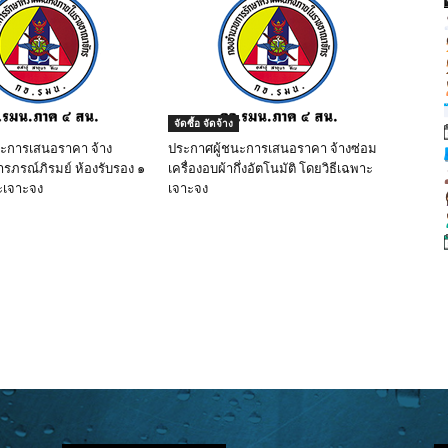
จัดซื้อ จัดจ้าง
นะการเสนอราคา จ้าง
ประกาศผู้ชนะการเสนอราคา จ้างซ่อม
ารภรณ์ภิรมย์ ห้องรับรอง ๑
เครื่องอบผ้ากึ่งอัตโนมัติ โดยวิธีเฉพาะ
ะเจาะจง
เจาะจง