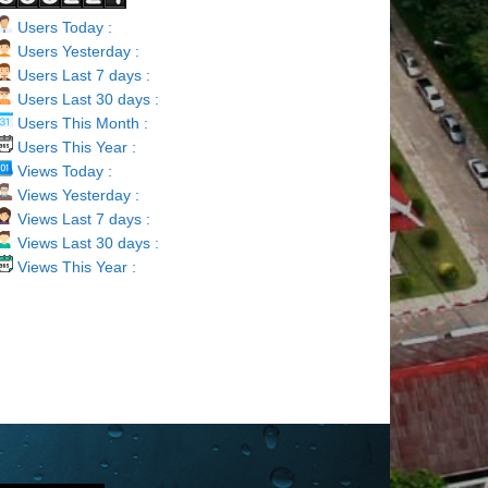
Users Today :
Users Yesterday :
Users Last 7 days :
Users Last 30 days :
Users This Month :
Users This Year :
Views Today :
Views Yesterday :
Views Last 7 days :
Views Last 30 days :
Views This Year :