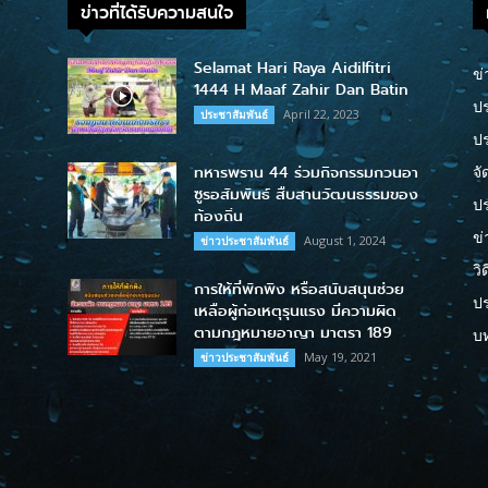
ข่าวที่ได้รับความสนใจ
Selamat Hari Raya Aidilfitri
ข่
1444 H Maaf Zahir Dan Batin
ปร
April 22, 2023
ประชาสัมพันธ์
ป
ทหารพราน 44 ร่วมกิจกรรมกวนอา
จั
ซูรอสัมพันธ์ สืบสานวัฒนธรรมของ
ปร
ท้องถิ่น
ข่
August 1, 2024
ข่าวประชาสัมพันธ์
วิ
การให้ที่พักพิง หรือสนับสนุนช่วย
ป
เหลือผู้ก่อเหตุรุนแรง มีความผิด
ตามกฎหมายอาญา มาตรา 189
บ
May 19, 2021
ข่าวประชาสัมพันธ์