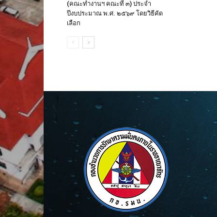
(คณะทำงานฯ คณะที่ ๓) ประจำ
ปีงบประมาณ พ.ศ. ๒๕๖๙ โดยวิธีคัด
เลือก