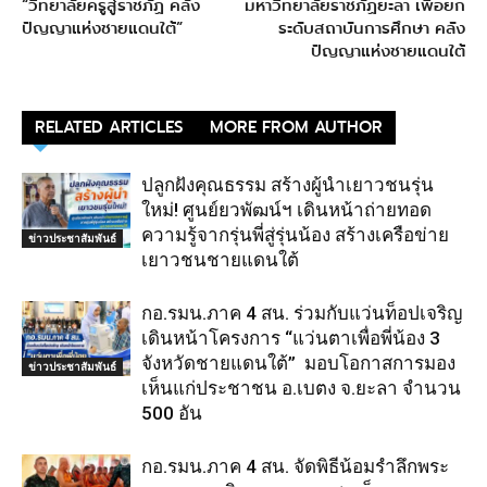
“วิทยาลัยครูสู่ราชภัฏ คลัง
มหาวิทยาลัยราชภัฏยะลา เพื่อยก
ปัญญาแห่งชายแดนใต้”
ระดับสถาบันการศึกษา คลัง
ปัญญาแห่งชายแดนใต้
RELATED ARTICLES
MORE FROM AUTHOR
ปลูกฝังคุณธรรม สร้างผู้นำเยาวชนรุ่น
ใหม่! ศูนย์ยวพัฒน์ฯ เดินหน้าถ่ายทอด
ความรู้จากรุ่นพี่สู่รุ่นน้อง สร้างเครือข่าย
ข่าวประชาสัมพันธ์
เยาวชนชายแดนใต้
กอ.รมน.ภาค 4 สน. ร่วมกับแว่นท็อปเจริญ
เดินหน้าโครงการ “แว่นตาเพื่อพี่น้อง 3
จังหวัดชายแดนใต้” มอบโอกาสการมอง
ข่าวประชาสัมพันธ์
เห็นแก่ประชาชน อ.เบตง จ.ยะลา จำนวน
500 อัน
กอ.รมน.ภาค 4 สน. จัดพิธีน้อมรำลึกพระ