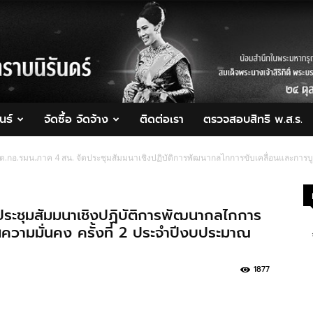
นธ์
จัดซื้อ จัดจ้าง
ติดต่อเรา
ตรวจสอบสิทธิ พ.ส.ร.
.กอ.รมน.ภาค 4 สน. จัดประชุมสัมมนาเชิงปฏิบัติการพัฒนากลไกการขับเคลื่อนและการบ
ระชุมสัมมนาเชิงปฏิบัติการพัฒนากลไกการ
ความมั่นคง ครั้งที่ 2 ประจำปีงบประมาณ
1877