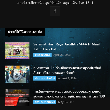
อ.ยะรัง จ.ปัตตานี , ศูนย์รับแจ้งเหตุฉุกเฉิน โทร.1341
ข่าวที่ได้รับความสนใจ
Selamat Hari Raya Aidilfitri 1444 H Maaf
Zahir Dan Batin
April 22, 2023
ประชาสัมพันธ์
ทหารพราน 44 ร่วมกิจกรรมกวนอาซูรอสัมพันธ์
สืบสานวัฒนธรรมของท้องถิ่น
August 1, 2024
ข่าวประชาสัมพันธ์
การให้ที่พักพิง หรือสนับสนุนช่วยเหลือผู้ก่อเหตุ
รุนแรง มีความผิด ตามกฎหมายอาญา มาตรา 189
May 19, 2021
ข่าวประชาสัมพันธ์