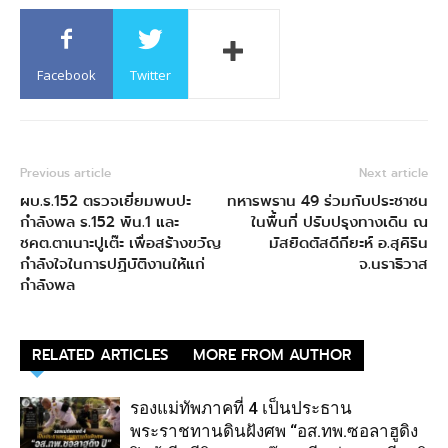
Facebook
Twitter
Previous article
Next article
ผบ.ร.152 ตรวจเยี่ยมพบปะ
ทหารพราน 49 ร่วมกับประชาชน
กำลังพล ร.152 พัน.1 และ
ในพื้นที่ ปรับปรุงทางเดิน ณ
ชคต.ตาเนาะปูเต๊ะ เพื่อสร้างขวัญ
มัสยิดตัสดีกียะห์ อ.สุคิริน
กำลังใจในการปฏิบัติงานให้แก่
จ.นราธิวาส
กำลังพล
RELATED ARTICLES
MORE FROM AUTHOR
รองแม่ทัพภาคที่ 4 เป็นประธาน
พระราชทานดินฝังศพ “อส.ทพ.ซอลาฮูดิง