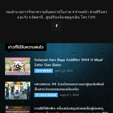
กองอำนวยการรักษาความมั่นคงภายในภาค 4 ส่วนหน้า ค่ายสิรินธร
อ.ยะรัง จ.ปัตตานี , ศูนย์รับแจ้งเหตุฉุกเฉิน โทร.1341
ข่าวที่ได้รับความสนใจ
Selamat Hari Raya Aidilfitri 1444 H Maaf
Zahir Dan Batin
April 22, 2023
ประชาสัมพันธ์
ทหารพราน 44 ร่วมกิจกรรมกวนอาซูรอสัมพันธ์
สืบสานวัฒนธรรมของท้องถิ่น
August 1, 2024
ข่าวประชาสัมพันธ์
การให้ที่พักพิง หรือสนับสนุนช่วยเหลือผู้ก่อเหตุ