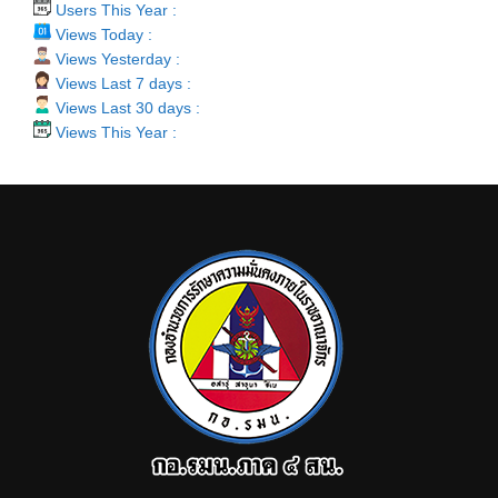
Users This Year :
Views Today :
Views Yesterday :
Views Last 7 days :
Views Last 30 days :
Views This Year :