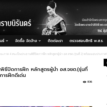
นธ์
จัดซื้อ จัดจ้าง
ติดต่อเรา
ตรวจสอบสิทธิ พ.ส.ร.
น.ภาค 4 สน.เป็นประธานพิธีปิดการฝึก หลักสูตรผู้นำ อส.จชต.(รุ่นที่ 2) พร้อมมอบประกาศนี
ีปิดการฝึก หลักสูตรผู้นำ อส.จชต.(รุ่นที่
การฝึกดีเด่น
836