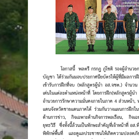
โอกาสนี้ พลตรี กรกฎ ภู่โชติ รองผู้อำนวยการร
บัญชา ได้ร่วมกันมอบประกาศนียบัตรให้ผู้ที่มีผลการ
เข้ารับการฝึกที่จบ (หลักสูตรผู้นำ อส.จชต.) จำนวน
เด่นในแต่ละตำแหน่งหน้าที่ โดยการฝึก(หลักสูตรผู้
อำนวยการรักษาความมั่นคงภายในภาค 4 ส่วนหน้า, ห
แดนจังหวัดชายแดนภาคใต้ ร่วมกันวางแผนการฝึกในห
ด้านการข่าว, กิจเฉพาะด้านกิจการพลเรือน, กิจเฉ
ยุทธวิธี ซึ่งทั้งนี้ล้วนเป็นทักษะสำคัญที่เจ้าหน้าที่ 
พิทักษ์พื้นที่ และดูแลประชาชนให้เกิดความปลอดภั