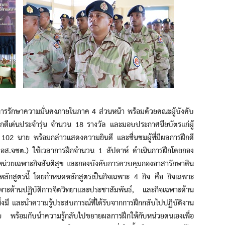
ักษาความมั่นคงภายในภาค 4 ส่วนหน้า พร้อมด้วยคณะผู้บังคับ
ฝึกดีเด่นประจำรุ่น จำนวน 18 รางวัล และมอบประกาศนียบัตรแก่ผู้
 102 นาย พร้อมกล่าวแสดงความยินดี และชื่นชมผู้ที่มีผลการฝึกดี
นำ อส.จชต.) ใช้เวลาการฝึกจำนวน 1 สัปดาห์ ดำเนินการฝึกโดยกอง
น่วยเฉพาะกิจสันติสุข และกองบังคับการควบคุมกองอาสารักษาดิน
ลักสูตรนี้ โดยกำหนดหลักสูตรเป็นกิจเฉพาะ 4 กิจ คือ กิจเฉพาะ
พาะด้านปฏิบัติการจิตวิทยาและประชาสัมพันธ์, และกิจเฉพาะด้าน
อส.พึ่งมี และนำความรู้ประสบการณ์ที่ได้รับจากการฝึกกลับไปปฏิบัติงาน
ย พร้อมกับนำความรู้กลับไปขยายผลการฝึกให้กับหน่วยตนเองเพื่อ